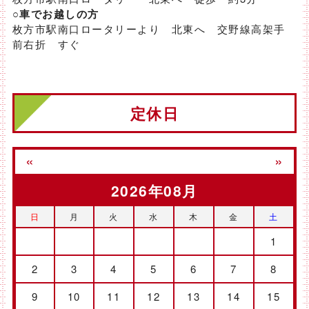
○車でお越しの方
枚方市駅南口ロータリーより 北東へ 交野線高架手
前右折 すぐ
定休日
«
»
2026年08月
日
月
火
水
木
金
土
1
2
3
4
5
6
7
8
9
10
11
12
13
14
15